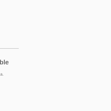
ble
a.