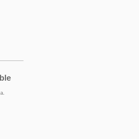
ble
a.