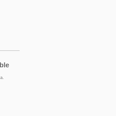
ble
a.