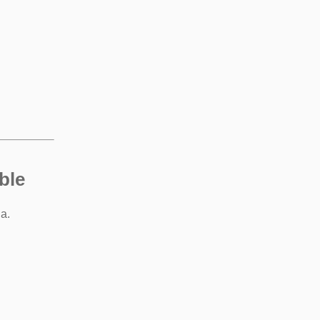
ble
a.