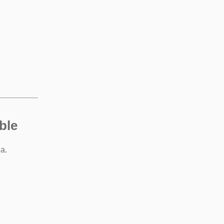
ble
a.