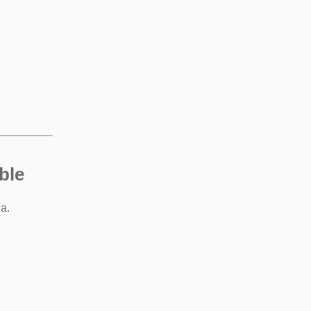
ble
a.