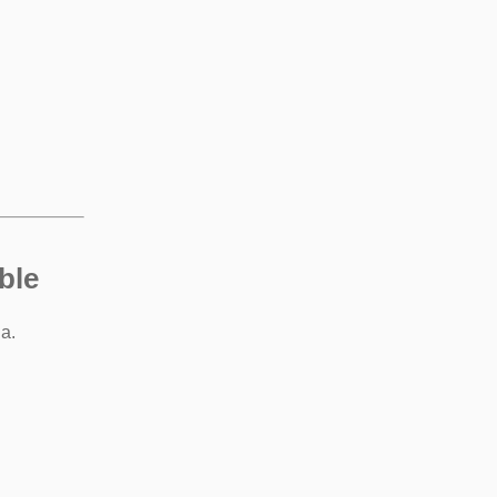
ble
a.